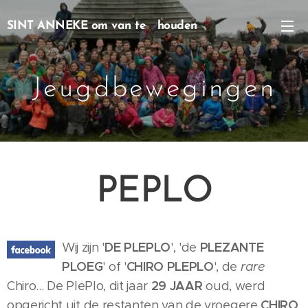
SINT ANNEKE om van te houden
Jeugdbewegingen
PEPLO
DE PLEPLO
PLEZANTE
Wij zijn '
', 'de
PLOEG
CHIRO PLEPLO
' of '
', de
rare
29 JAAR
Chiro... De PlePlo, dit jaar
oud, werd
CHIRO
opgericht uit de restanten van de vroegere