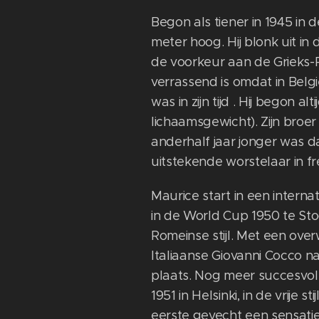
Begon als tiener in 1945 in d
meter hoog. Hij blonk uit in 
de voorkeur aan de Grieks-R
verrassend is omdat in België 
was in zijn tijd . Hij begon al
lichaamsgewicht). Zijn broe
anderhalf jaar jonger was d
uitstekende worstelaar in f
Maurice start in een intern
in de World Cup 1950 te St
Romeinse stijl. Met een ove
Italiaanse Giovanni Cocco n
plaats. Nog meer succesvol
1951 in Helsinki, in de vrije stij
eerste gevecht een sensatie