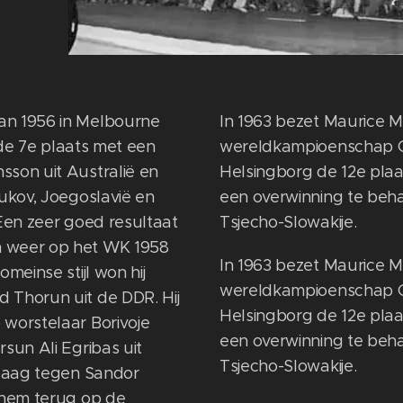
an 1956 in Melbourne
In 1963 bezet Maurice Me
i de 7e plaats met een
wereldkampioenschap Gr
sson uit Australië en
Helsingborg de 12e plaat
Vukov, Joegoslavië en
een overwinning te beha
 Een zeer goed resultaat
Tsjecho-Slowakije.
 weer op het WK 1958
In 1963 bezet Maurice Me
meinse stijl won hij
wereldkampioenschap Gr
 Thorun uit de DDR. Hij
Helsingborg de 12e plaat
 worstelaar Borivoje
een overwinning te beha
sun Ali Egribas uit
Tsjecho-Slowakije.
rlaag tegen Sandor
 hem terug op de