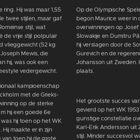
e ring. Hij was maar 1,55
Op de Olympische Spelen
de twee stijlen, maar gaf
begon Maurice weer in d
omeinse stijl, wat
overwinningen op Josef
de vrije stijl polpulair
Slowakije en Dumitru P
tijd vlieggewicht (52 kg
hij verslagen door de So
r Joseph Mewis, die
Gurevich en de regere
an hij, was ook een
Johansson uit Zweden. H
reestyle vedergewicht.
plaats.
ationaal kampioenschap
ockholm met de Grieks-
Het grootste succes van 
rwinning op de sterke
gevierd op het WK 1953 
am hij een goede 6e
gunstige constellatie ov
 was hij toen op het WK
Karl-Erik Andersson uit
l. Hij maakte er in zijn
stijl. Minder succesvol w
 van toen hij de grote