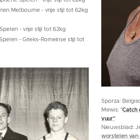
n Melbourne - vrije stijl tot 62kg
elen - vrije stijl tot 62kg
pelen - Grieks-Romeinse stijl tot
Sporza: Belgis
Catch 
Mewis: "
vuur"
Nieuwsblad: J
worstelen van