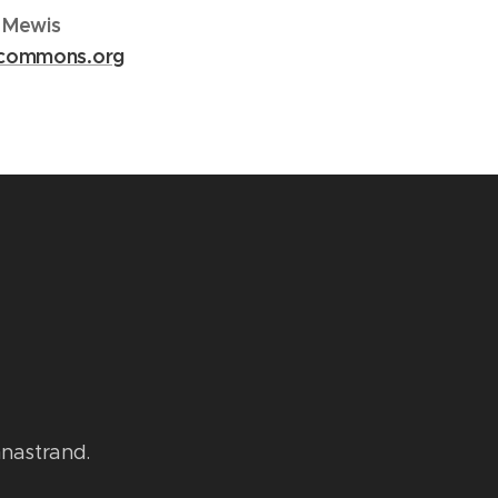
e Mewis
ecommons.org
nnastrand.