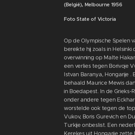
(België), Melbourne 1956
Foto State of Victoria
Op de Olympische Spelen v
bereikte hij zoals in Helsink
overwinning op Malte Hakan
een verlies tegen Borivoje 
Istvan Baranya, Hongarije .
behaald Maurice Mewis dan
in Boedapest. In de Grieks-Ro
onder andere tegen Eckhard
worstelde ook tegen de top
Vukov, Boris Gurevich en Dur
Turkije onbeslist. Een nede
Kerekes uit Hongarije zette