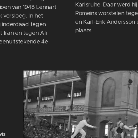
Karlsruhe. Daar werd hij
ioen van 1948 Lennart
Romeins worstelen tege
k versloeg. In het
en Karl-Erik Andersson
ij inderdaad tegen
plaats.
Iran en tegen Ali
een ​​uitstekende 4e
wis