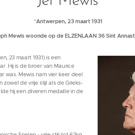
Jef Mewis
Antwerpen, 23 maart 1931
°
eph Mewis woonde op de ELZENLAAN 36 Sint Annast
, 23 maart 1931) is een
r. Hij is de broer van Maurice
ar was. Mewis nam vier keer deel
owel de vrije stijl als de Grieks-
lde hij een zilveren medaille in de
che Spelen - vrije stijl tot 62kg